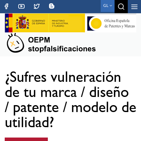
Toggle
GL
navigat
¿Sufres vulneración
de tu marca / diseño
/ patente / modelo de
utilidad?