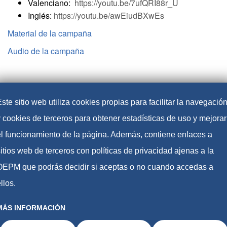
Valenciano:
https://youtu.be/7ufQRI88r_U
Inglés:
https://youtu.be/awEiudBXwEs
Material de la campaña
Audio de la campaña
ste sitio web utiliza cookies propias para facilitar la navegació
y cookies de terceros para obtener estadísticas de uso y mejorar
el funcionamiento de la página. Además, contiene enlaces a
itios web de terceros con políticas de privacidad ajenas a la
OEPM que podrás decidir si aceptas o no cuando accedas a
llos.
MÁS INFORMACIÓN